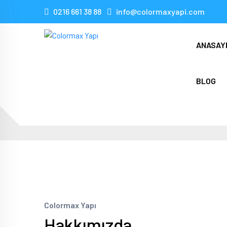
0216 661 38 88
info@colormaxyapi.com
ANASAY
BLOG
Colormax Yapı
Hakkımızda