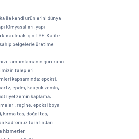
ka ile kendi ürünlerini dünya
pı Kimyasalları, yapı
kası olmak için TSE, Kalite
e sahip belgelerle üretime
lımızı tamamlamanın gururunu
mizin talepleri
emleri kapsamında; epoksi,
quartz, epdm, kauçuk zemin,
üstriyel zemin kaplama,
amaları, reçine, epoksi boya
, kırma taş, doğal taş,
zman kadromuz tarafından
de hizmetler