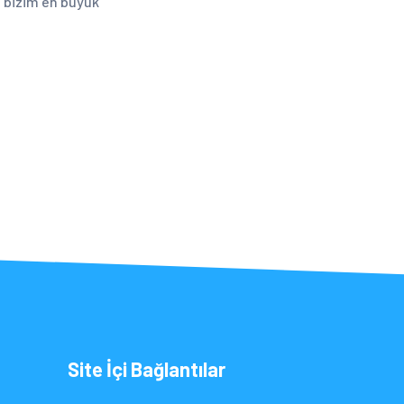
 bizim en büyük
Site İçi Bağlantılar