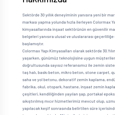
Sektörde 30 yıllık deneyiminin yanısıra yeni bir mar
markası yapma yolunda hızla ilerleyen Colormax Ya
kimyasallarında inşaat sektörünün en güvenilir mar
belgeleri yanısıra ulusal ve uluslararası geçerliliğ
başlamıştır.
Colormax Yapı Kimyasalları olarak sektörde 30.Yı
yaşarken, günümüz teknolojisine uygun müşterileri
doğrultusunda sayısız referansımız ile zemin sist
taş halı, baskı beton, mikro beton, stone carpet, 
saha ve yol betonu, dekoratif zemin kaplama, end
fabrika, okul, otopark, hastane, inşaat zemin kapl
çeşitleri, kendiliğinden yayılan şap, portakal epoksi
sıkıştırılmış mıcır hizmetlerimiz mevcut olup, u
yapılacak keşif sonrasında belirtilen süre içerisin